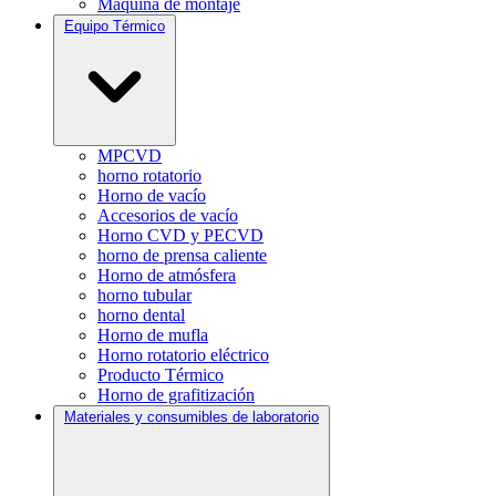
Máquina de montaje
Equipo Térmico
MPCVD
horno rotatorio
Horno de vacío
Accesorios de vacío
Horno CVD y PECVD
horno de prensa caliente
Horno de atmósfera
horno tubular
horno dental
Horno de mufla
Horno rotatorio eléctrico
Producto Térmico
Horno de grafitización
Materiales y consumibles de laboratorio