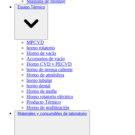
Máquina de montaje
Equipo Térmico
MPCVD
horno rotatorio
Horno de vacío
Accesorios de vacío
Horno CVD y PECVD
horno de prensa caliente
Horno de atmósfera
horno tubular
horno dental
Horno de mufla
Horno rotatorio eléctrico
Producto Térmico
Horno de grafitización
Materiales y consumibles de laboratorio