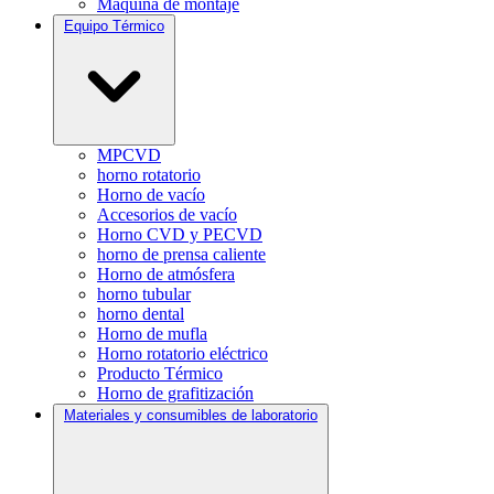
Máquina de montaje
Equipo Térmico
MPCVD
horno rotatorio
Horno de vacío
Accesorios de vacío
Horno CVD y PECVD
horno de prensa caliente
Horno de atmósfera
horno tubular
horno dental
Horno de mufla
Horno rotatorio eléctrico
Producto Térmico
Horno de grafitización
Materiales y consumibles de laboratorio