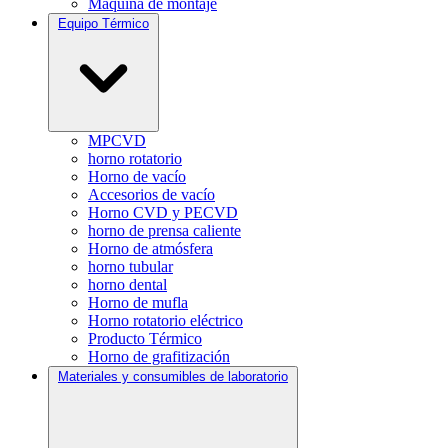
Máquina de montaje
Equipo Térmico
MPCVD
horno rotatorio
Horno de vacío
Accesorios de vacío
Horno CVD y PECVD
horno de prensa caliente
Horno de atmósfera
horno tubular
horno dental
Horno de mufla
Horno rotatorio eléctrico
Producto Térmico
Horno de grafitización
Materiales y consumibles de laboratorio