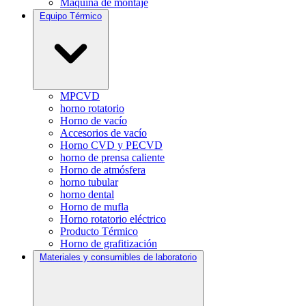
Máquina de montaje
Equipo Térmico
MPCVD
horno rotatorio
Horno de vacío
Accesorios de vacío
Horno CVD y PECVD
horno de prensa caliente
Horno de atmósfera
horno tubular
horno dental
Horno de mufla
Horno rotatorio eléctrico
Producto Térmico
Horno de grafitización
Materiales y consumibles de laboratorio