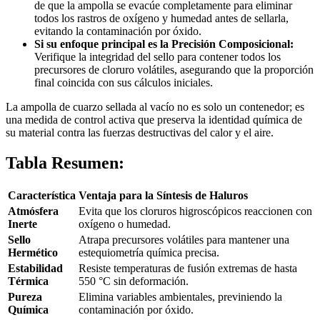
de que la ampolla se evacúe completamente para eliminar
todos los rastros de oxígeno y humedad antes de sellarla,
evitando la contaminación por óxido.
Si su enfoque principal es la Precisión Composicional:
Verifique la integridad del sello para contener todos los
precursores de cloruro volátiles, asegurando que la proporción
final coincida con sus cálculos iniciales.
La ampolla de cuarzo sellada al vacío no es solo un contenedor; es
una medida de control activa que preserva la identidad química de
su material contra las fuerzas destructivas del calor y el aire.
Tabla Resumen:
Característica
Ventaja para la Síntesis de Haluros
Atmósfera
Evita que los cloruros higroscópicos reaccionen con
Inerte
oxígeno o humedad.
Sello
Atrapa precursores volátiles para mantener una
Hermético
estequiometría química precisa.
Estabilidad
Resiste temperaturas de fusión extremas de hasta
Térmica
550 °C sin deformación.
Pureza
Elimina variables ambientales, previniendo la
Química
contaminación por óxido.