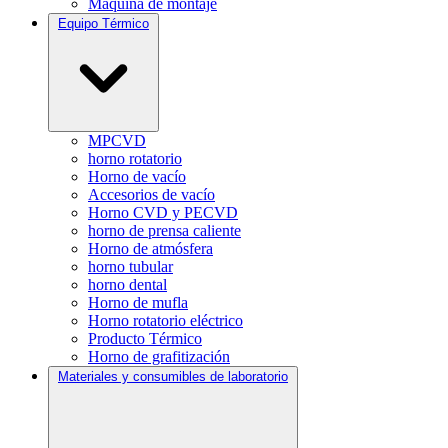
Máquina de montaje
Equipo Térmico
MPCVD
horno rotatorio
Horno de vacío
Accesorios de vacío
Horno CVD y PECVD
horno de prensa caliente
Horno de atmósfera
horno tubular
horno dental
Horno de mufla
Horno rotatorio eléctrico
Producto Térmico
Horno de grafitización
Materiales y consumibles de laboratorio