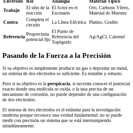
Electrodo
Rol
Analogía
Material Típico
El sitio de la
El Actor en el
Oro, Carbono Vítreo,
Trabajo
reacción
Escenario
Material de Muestra
Completa el
Contra
La Línea Eléctrica
Platino, Grafito
circuito
El Punto de
Proporciona
Referencia
Referencia del
Ag/AgCl, Calomel
potencial fijo
Topógrafo
Pasando de la Fuerza a la Precisión
Si su objetivo es simplemente producir un gas o depositar un metal,
un sistema de dos electrodos es suficiente. Es rentable y robusto.
Pero si su objetivo es la
perspicacia
, si necesita conocer el potencial
exacto donde una molécula se oxida, o la tasa precisa de un
mecanismo de corrosión, no puede depender de una configuración
de dos electrodos.
El sistema de tres electrodos es el estándar para la investigación
moderna porque reconoce una verdad fundamental: no se puede
medir con precisión un sistema que se está interrumpiendo
simultáneamente.