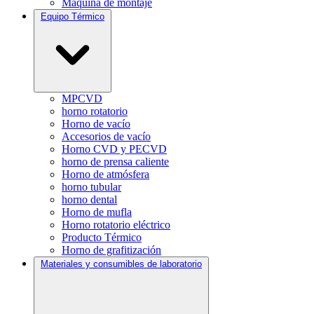
Máquina de montaje
Equipo Térmico
MPCVD
horno rotatorio
Horno de vacío
Accesorios de vacío
Horno CVD y PECVD
horno de prensa caliente
Horno de atmósfera
horno tubular
horno dental
Horno de mufla
Horno rotatorio eléctrico
Producto Térmico
Horno de grafitización
Materiales y consumibles de laboratorio