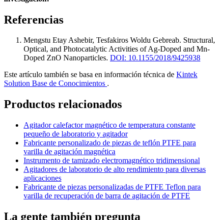
Referencias
Mengstu Etay Ashebir, Tesfakiros Woldu Gebreab
.
Structural,
Optical, and Photocatalytic Activities of Ag-Doped and Mn-
Doped ZnO Nanoparticles
.
DOI: 10.1155/2018/9425938
Este artículo también se basa en información técnica de
Kintek
Solution Base de Conocimientos
.
Productos relacionados
Agitador calefactor magnético de temperatura constante
pequeño de laboratorio y agitador
Fabricante personalizado de piezas de teflón PTFE para
varilla de agitación magnética
Instrumento de tamizado electromagnético tridimensional
Agitadores de laboratorio de alto rendimiento para diversas
aplicaciones
Fabricante de piezas personalizadas de PTFE Teflon para
varilla de recuperación de barra de agitación de PTFE
La gente también pregunta