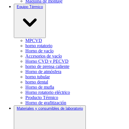
Máquina de montaje
Equipo Térmico
MPCVD
horno rotatorio
Horno de vacío
Accesorios de vacío
Horno CVD y PECVD
horno de prensa caliente
Horno de atmósfera
horno tubular
horno dental
Horno de mufla
Horno rotatorio eléctrico
Producto Térmico
Horno de grafitización
Materiales y consumibles de laboratorio