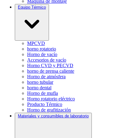
Máquina de montaje
Equipo Térmico
MPCVD
horno rotatorio
Horno de vacío
Accesorios de vacío
Horno CVD y PECVD
horno de prensa caliente
Horno de atmósfera
horno tubular
horno dental
Horno de mufla
Horno rotatorio eléctrico
Producto Térmico
Horno de grafitización
Materiales y consumibles de laboratorio