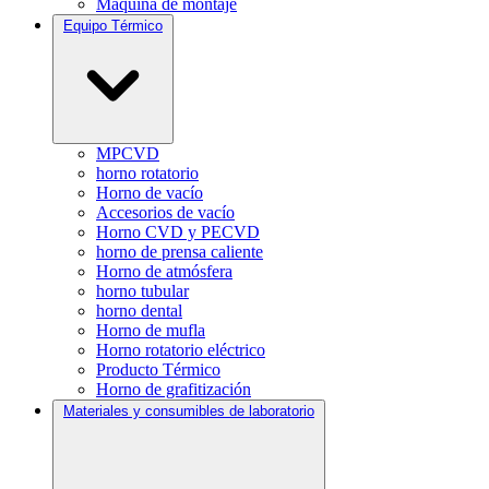
Máquina de montaje
Equipo Térmico
MPCVD
horno rotatorio
Horno de vacío
Accesorios de vacío
Horno CVD y PECVD
horno de prensa caliente
Horno de atmósfera
horno tubular
horno dental
Horno de mufla
Horno rotatorio eléctrico
Producto Térmico
Horno de grafitización
Materiales y consumibles de laboratorio