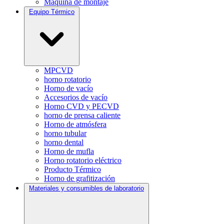
Máquina de montaje
Equipo Térmico
MPCVD
horno rotatorio
Horno de vacío
Accesorios de vacío
Horno CVD y PECVD
horno de prensa caliente
Horno de atmósfera
horno tubular
horno dental
Horno de mufla
Horno rotatorio eléctrico
Producto Térmico
Horno de grafitización
Materiales y consumibles de laboratorio