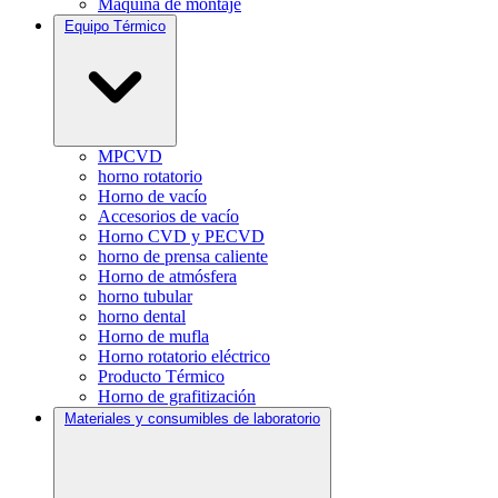
Máquina de montaje
Equipo Térmico
MPCVD
horno rotatorio
Horno de vacío
Accesorios de vacío
Horno CVD y PECVD
horno de prensa caliente
Horno de atmósfera
horno tubular
horno dental
Horno de mufla
Horno rotatorio eléctrico
Producto Térmico
Horno de grafitización
Materiales y consumibles de laboratorio