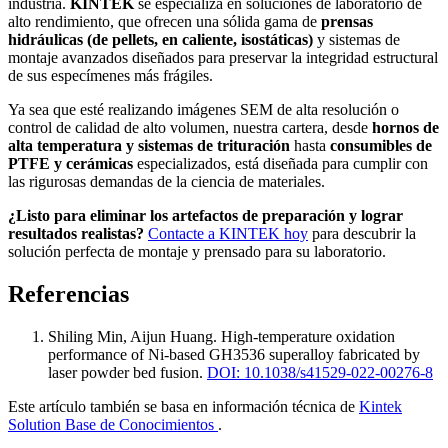
industria.
KINTEK
se especializa en soluciones de laboratorio de
alto rendimiento, que ofrecen una sólida gama de
prensas
hidráulicas (de pellets, en caliente, isostáticas)
y sistemas de
montaje avanzados diseñados para preservar la integridad estructural
de sus especímenes más frágiles.
Ya sea que esté realizando imágenes SEM de alta resolución o
control de calidad de alto volumen, nuestra cartera, desde
hornos de
alta temperatura y sistemas de trituración
hasta
consumibles de
PTFE y cerámicas
especializados, está diseñada para cumplir con
las rigurosas demandas de la ciencia de materiales.
¿Listo para eliminar los artefactos de preparación y lograr
resultados realistas?
Contacte a KINTEK hoy
para descubrir la
solución perfecta de montaje y prensado para su laboratorio.
Referencias
Shiling Min, Aijun Huang
.
High-temperature oxidation
performance of Ni-based GH3536 superalloy fabricated by
laser powder bed fusion
.
DOI: 10.1038/s41529-022-00276-8
Este artículo también se basa en información técnica de
Kintek
Solution Base de Conocimientos
.