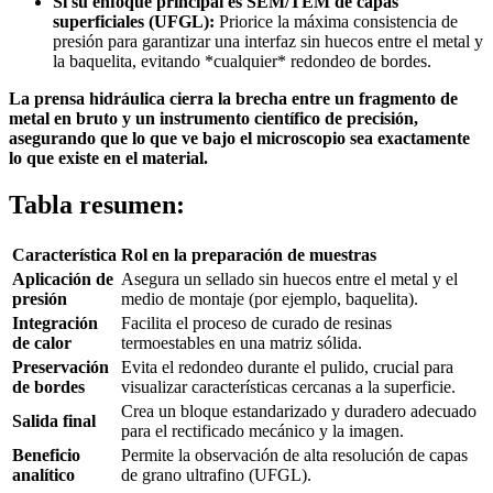
Si su enfoque principal es SEM/TEM de capas
superficiales (UFGL):
Priorice la máxima consistencia de
presión para garantizar una interfaz sin huecos entre el metal y
la baquelita, evitando *cualquier* redondeo de bordes.
La prensa hidráulica cierra la brecha entre un fragmento de
metal en bruto y un instrumento científico de precisión,
asegurando que lo que ve bajo el microscopio sea exactamente
lo que existe en el material.
Tabla resumen:
Característica
Rol en la preparación de muestras
Aplicación de
Asegura un sellado sin huecos entre el metal y el
presión
medio de montaje (por ejemplo, baquelita).
Integración
Facilita el proceso de curado de resinas
de calor
termoestables en una matriz sólida.
Preservación
Evita el redondeo durante el pulido, crucial para
de bordes
visualizar características cercanas a la superficie.
Crea un bloque estandarizado y duradero adecuado
Salida final
para el rectificado mecánico y la imagen.
Beneficio
Permite la observación de alta resolución de capas
analítico
de grano ultrafino (UFGL).