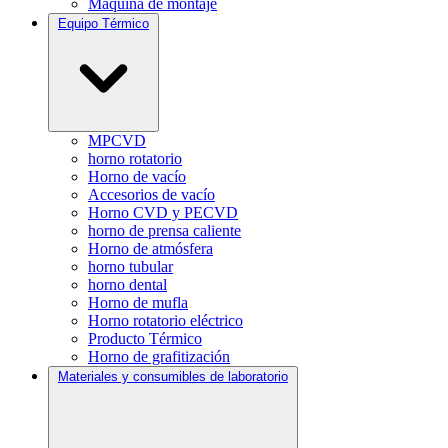
Máquina de montaje
Equipo Térmico
MPCVD
horno rotatorio
Horno de vacío
Accesorios de vacío
Horno CVD y PECVD
horno de prensa caliente
Horno de atmósfera
horno tubular
horno dental
Horno de mufla
Horno rotatorio eléctrico
Producto Térmico
Horno de grafitización
Materiales y consumibles de laboratorio