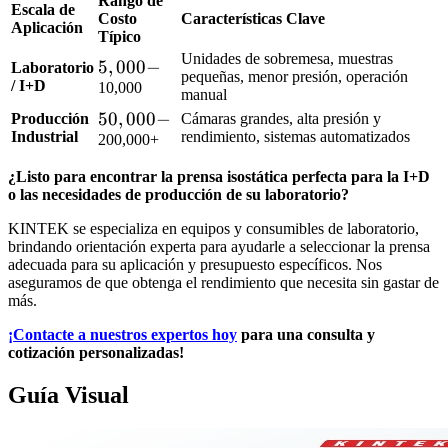
Rango de
Escala de
Costo
Características Clave
Aplicación
Típico
Unidades de sobremesa, muestras
5,000
5
,
000
−
Laboratorio
pequeñas, menor presión, operación
/ I+D
-
10,000
manual
50,000
50
,
000
−
Producción
Cámaras grandes, alta presión y
Industrial
rendimiento, sistemas automatizados
-
200,000+
¿Listo para encontrar la prensa isostática perfecta para la I+D
o las necesidades de producción de su laboratorio?
KINTEK se especializa en equipos y consumibles de laboratorio,
brindando orientación experta para ayudarle a seleccionar la prensa
adecuada para su aplicación y presupuesto específicos. Nos
aseguramos de que obtenga el rendimiento que necesita sin gastar de
más.
¡Contacte a nuestros expertos hoy
para una consulta y
cotización personalizadas!
Guía Visual