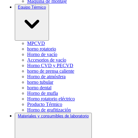
Máquina de montaje
Equipo Térmico
MPCVD
horno rotatorio
Horno de vacío
Accesorios de vacío
Horno CVD y PECVD
horno de prensa caliente
Horno de atmósfera
horno tubular
horno dental
Horno de mufla
Horno rotatorio eléctrico
Producto Térmico
Horno de grafitización
Materiales y consumibles de laboratorio