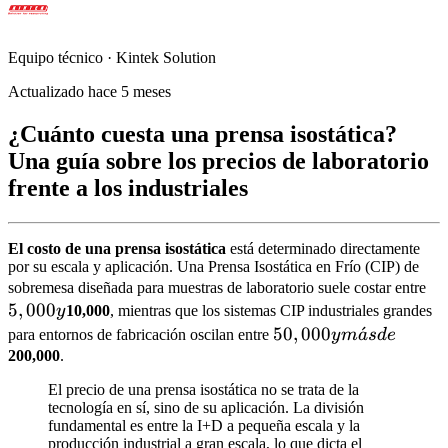
Equipo técnico · Kintek Solution
Actualizado hace 5 meses
¿Cuánto cuesta una prensa isostática?
Una guía sobre los precios de laboratorio
frente a los industriales
El costo de una prensa isostática
está determinado directamente
por su escala y aplicación. Una Prensa Isostática en Frío (CIP) de
5,
sobremesa diseñada para muestras de laboratorio suele costar entre
5
,
000
y
y
10,000
, mientras que los sistemas CIP industriales grandes
50,000
50
,
000
ˊ
para entornos de fabricación oscilan entre
y
m
a
s
d
e
y más
200,000
.
de
El precio de una prensa isostática no se trata de la
tecnología en sí, sino de su aplicación. La división
fundamental es entre la I+D a pequeña escala y la
producción industrial a gran escala, lo que dicta el