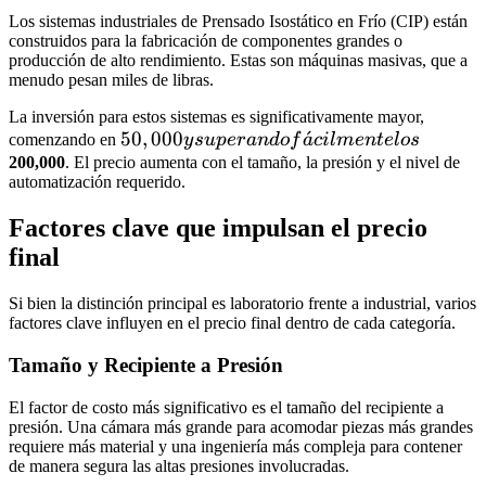
Los sistemas industriales de Prensado Isostático en Frío (CIP) están
construidos para la fabricación de componentes grandes o
producción de alto rendimiento. Estas son máquinas masivas, que a
menudo pesan miles de libras.
La inversión para estos sistemas es significativamente mayor,
50,000 y
50
,
000
ˊ
comenzando en
y
s
u
p
er
an
d
o
f
a
c
i
l
m
e
n
t
e
l
os
superando
200,000
. El precio aumenta con el tamaño, la presión y el nivel de
automatización requerido.
fácilmente
los
Factores clave que impulsan el precio
final
Si bien la distinción principal es laboratorio frente a industrial, varios
factores clave influyen en el precio final dentro de cada categoría.
Tamaño y Recipiente a Presión
El factor de costo más significativo es el tamaño del recipiente a
presión. Una cámara más grande para acomodar piezas más grandes
requiere más material y una ingeniería más compleja para contener
de manera segura las altas presiones involucradas.