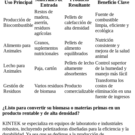
Uso Principal
Beneficio Clave
Entrada
Resultante
Restos de
Fuente de
madera,
Pellets de
Producción de
combustible
aserrín,
calefacción de
Biocombustible
limpia, eficiente y
residuos
alta densidad
ecológica
agrícolas
Nutrición
Granos,
Pellets de
Alimento para
consistente y
suplementos
alimento
Animales
mejora de la salud
nutricionales
equilibrados
animal
Pellets de lecho
Control superior
Lecho para
Paja, cartón
altamente
de la humedad y
Animales
absorbentes
manejo más fácil
Transforma los
Gestión de
Varios residuos
Producto
costos de
Residuos
de biomasa
comercializable
eliminación en una
fuente de ingresos
¿Listo para convertir su biomasa o materias primas en un
producto rentable y de alta densidad?
KINTEK se especializa en equipos de laboratorio e industriales
robustos, incluyendo peletizadoras diseñadas para la eficiencia y la
durabilidad. Ya sea que se dedique a la producción de