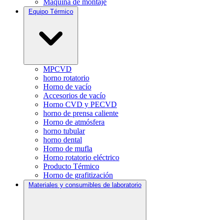
Máquina de montaje
Equipo Térmico
MPCVD
horno rotatorio
Horno de vacío
Accesorios de vacío
Horno CVD y PECVD
horno de prensa caliente
Horno de atmósfera
horno tubular
horno dental
Horno de mufla
Horno rotatorio eléctrico
Producto Térmico
Horno de grafitización
Materiales y consumibles de laboratorio