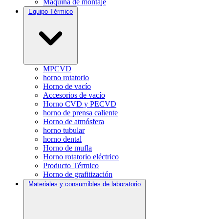
Máquina de montaje
Equipo Térmico
MPCVD
horno rotatorio
Horno de vacío
Accesorios de vacío
Horno CVD y PECVD
horno de prensa caliente
Horno de atmósfera
horno tubular
horno dental
Horno de mufla
Horno rotatorio eléctrico
Producto Térmico
Horno de grafitización
Materiales y consumibles de laboratorio