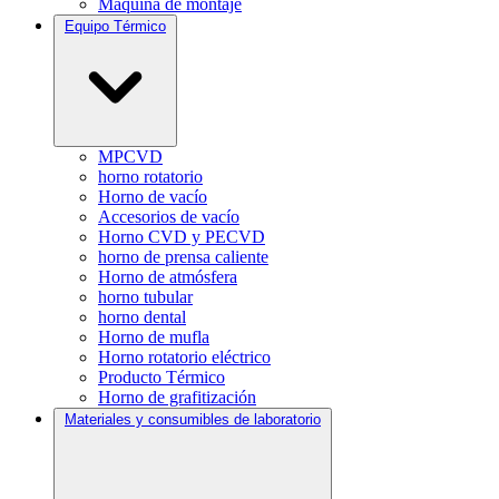
Máquina de montaje
Equipo Térmico
MPCVD
horno rotatorio
Horno de vacío
Accesorios de vacío
Horno CVD y PECVD
horno de prensa caliente
Horno de atmósfera
horno tubular
horno dental
Horno de mufla
Horno rotatorio eléctrico
Producto Térmico
Horno de grafitización
Materiales y consumibles de laboratorio