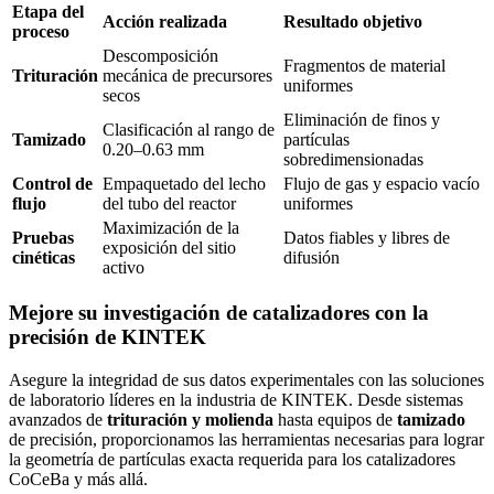
Etapa del
Acción realizada
Resultado objetivo
proceso
Descomposición
Fragmentos de material
Trituración
mecánica de precursores
uniformes
secos
Eliminación de finos y
Clasificación al rango de
Tamizado
partículas
0.20–0.63 mm
sobredimensionadas
Control de
Empaquetado del lecho
Flujo de gas y espacio vacío
flujo
del tubo del reactor
uniformes
Maximización de la
Pruebas
Datos fiables y libres de
exposición del sitio
cinéticas
difusión
activo
Mejore su investigación de catalizadores con la
precisión de KINTEK
Asegure la integridad de sus datos experimentales con las soluciones
de laboratorio líderes en la industria de KINTEK. Desde sistemas
avanzados de
trituración y molienda
hasta equipos de
tamizado
de precisión, proporcionamos las herramientas necesarias para lograr
la geometría de partículas exacta requerida para los catalizadores
CoCeBa y más allá.