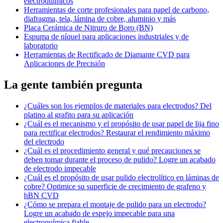
electroquímicos
Herramientas de corte profesionales para papel de carbono,
diafragma, tela, lámina de cobre, aluminio y más
Placa Cerámica de Nitruro de Boro (BN)
Espuma de níquel para aplicaciones industriales y de
laboratorio
Herramientas de Rectificado de Diamante CVD para
Aplicaciones de Precisión
La gente también pregunta
¿Cuáles son los ejemplos de materiales para electrodos? Del
platino al grafito para su aplicación
¿Cuál es el mecanismo y el propósito de usar papel de lija fino
para rectificar electrodos? Restaurar el rendimiento máximo
del electrodo
¿Cuál es el procedimiento general y qué precauciones se
deben tomar durante el proceso de pulido? Logre un acabado
de electrodo impecable
¿Cuál es el propósito de usar pulido electrolítico en láminas de
cobre? Optimice su superficie de crecimiento de grafeno y
hBN CVD
¿Cómo se prepara el montaje de pulido para un electrodo?
Logre un acabado de espejo impecable para una
electroquímica fiable