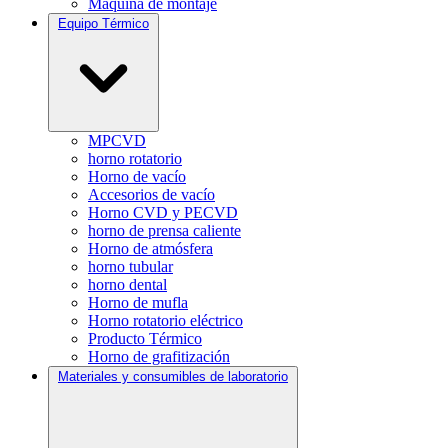
Máquina de montaje
Equipo Térmico
MPCVD
horno rotatorio
Horno de vacío
Accesorios de vacío
Horno CVD y PECVD
horno de prensa caliente
Horno de atmósfera
horno tubular
horno dental
Horno de mufla
Horno rotatorio eléctrico
Producto Térmico
Horno de grafitización
Materiales y consumibles de laboratorio