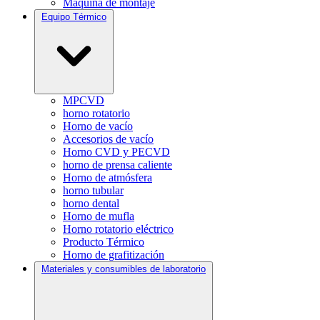
Máquina de montaje
Equipo Térmico
MPCVD
horno rotatorio
Horno de vacío
Accesorios de vacío
Horno CVD y PECVD
horno de prensa caliente
Horno de atmósfera
horno tubular
horno dental
Horno de mufla
Horno rotatorio eléctrico
Producto Térmico
Horno de grafitización
Materiales y consumibles de laboratorio