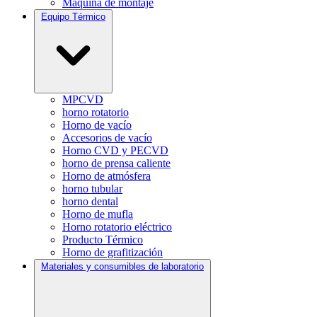
Máquina de montaje
Equipo Térmico
MPCVD
horno rotatorio
Horno de vacío
Accesorios de vacío
Horno CVD y PECVD
horno de prensa caliente
Horno de atmósfera
horno tubular
horno dental
Horno de mufla
Horno rotatorio eléctrico
Producto Térmico
Horno de grafitización
Materiales y consumibles de laboratorio