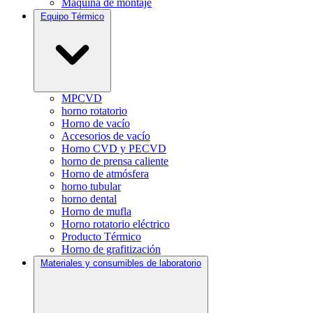
Máquina de montaje
Equipo Térmico
MPCVD
horno rotatorio
Horno de vacío
Accesorios de vacío
Horno CVD y PECVD
horno de prensa caliente
Horno de atmósfera
horno tubular
horno dental
Horno de mufla
Horno rotatorio eléctrico
Producto Térmico
Horno de grafitización
Materiales y consumibles de laboratorio