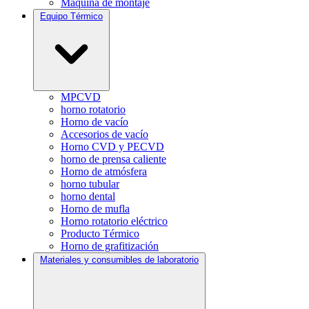
Máquina de montaje
Equipo Térmico
MPCVD
horno rotatorio
Horno de vacío
Accesorios de vacío
Horno CVD y PECVD
horno de prensa caliente
Horno de atmósfera
horno tubular
horno dental
Horno de mufla
Horno rotatorio eléctrico
Producto Térmico
Horno de grafitización
Materiales y consumibles de laboratorio