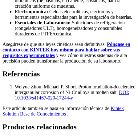
hidráulicas (de pastillas, en caliente, isostáticas) para la
creación uniforme de muestras.
Electroquímica:
Celdas electrolíticas, electrodos y
herramientas especializadas para la investigación de baterías.
Esenciales de Laboratorio:
Soluciones de refrigeración
(congeladores ULT), homogeneizadores y consumibles
duraderos de PTFE/cerámica.
Asegúrese de que sus leyes cinéticas sean definitivas.
Póngase en
contacto con KINTEK hoy mismo para hablar sobre sus
requisitos experimentales
y vea cómo nuestros sistemas de alta
precisión pueden transformar la producción de su laboratorio.
Referencias
Weiyue Zhou, Michael P. Short
.
Proton irradiation-decelerated
intergranular corrosion of Ni-Cr alloys in molten salt
.
DOI:
10.1038/s41467-020-17244-y
Este artículo también se basa en información técnica de
Kintek
Solution Base de Conocimientos
.
Productos relacionados