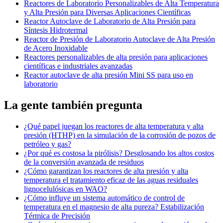
Reactores de Laboratorio Personalizables de Alta Temperatura
y Alta Presión para Diversas Aplicaciones Científicas
Reactor Autoclave de Laboratorio de Alta Presión para
Síntesis Hidrotermal
Reactor de Presión de Laboratorio Autoclave de Alta Presión
de Acero Inoxidable
Reactores personalizables de alta presión para aplicaciones
científicas e industriales avanzadas
Reactor autoclave de alta presión Mini SS para uso en
laboratorio
La gente también pregunta
¿Qué papel juegan los reactores de alta temperatura y alta
presión (HTHP) en la simulación de la corrosión de pozos de
petróleo y gas?
¿Por qué es costosa la pirólisis? Desglosando los altos costos
de la conversión avanzada de residuos
¿Cómo garantizan los reactores de alta presión y alta
temperatura el tratamiento eficaz de las aguas residuales
lignocelulósicas en WAO?
¿Cómo influye un sistema automático de control de
temperatura en el magnesio de alta pureza? Estabilización
Térmica de Precisión