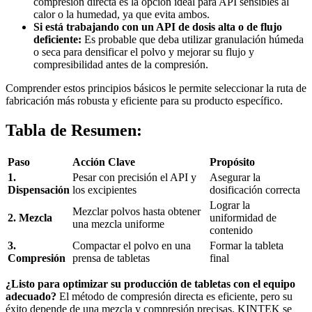
compresión directa es la opción ideal para API sensibles al
calor o la humedad, ya que evita ambos.
Si está trabajando con un API de dosis alta o de flujo
deficiente:
Es probable que deba utilizar granulación húmeda
o seca para densificar el polvo y mejorar su flujo y
compresibilidad antes de la compresión.
Comprender estos principios básicos le permite seleccionar la ruta de
fabricación más robusta y eficiente para su producto específico.
Tabla de Resumen:
Paso
Acción Clave
Propósito
1.
Pesar con precisión el API y
Asegurar la
Dispensación
los excipientes
dosificación correcta
Lograr la
Mezclar polvos hasta obtener
2. Mezcla
uniformidad de
una mezcla uniforme
contenido
3.
Compactar el polvo en una
Formar la tableta
Compresión
prensa de tabletas
final
¿Listo para optimizar su producción de tabletas con el equipo
adecuado?
El método de compresión directa es eficiente, pero su
éxito depende de una mezcla y compresión precisas. KINTEK se