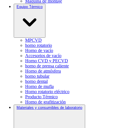
Máquina de montaje
Equipo Térmico
MPCVD
horno rotatorio
Horno de vacío
Accesorios de vacío
Horno CVD y PECVD
horno de prensa caliente
Horno de atmósfera
horno tubular
horno dental
Horno de mufla
Horno rotatorio eléctrico
Producto Térmico
Horno de grafitización
Materiales y consumibles de laboratorio