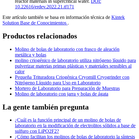
reactor materials in supercritical water
.
DOI:
10.22616/erdev.2022.21.tf171
Este artículo también se basa en información técnica de
Kintek
Solution Base de Conocimientos
.
Productos relacionados
Molino de bolas de laboratorio con frasco de aleación
metálica y bolas
molino criogénico de laboratorio utiliza nitrógeno líquido para
pulverizar materias primas plásticas y materiales sensibles al
calor
Pequeña Trituradora Criogénica Cryomill Cryogrinder con
Nitrógeno Líquido para Uso en Laboratorio
Mortero de Laboratorio para Preparación de Muestras
Molino de laboratorio con jarra y bolas de ágata
La gente también pregunta
¿Cuál es la función principal de un molino de bolas de
laboratorio en la modificación de electrolitos sólidos a base de
sulfuro con LiPO2F2?
¿Cómo facilitan los molinos de bolas de laboratorio la síntesis