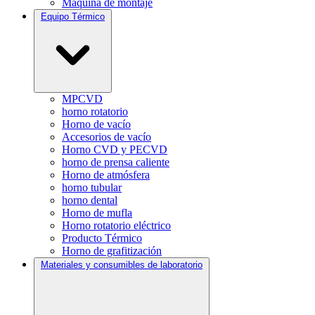
Máquina de montaje
Equipo Térmico
MPCVD
horno rotatorio
Horno de vacío
Accesorios de vacío
Horno CVD y PECVD
horno de prensa caliente
Horno de atmósfera
horno tubular
horno dental
Horno de mufla
Horno rotatorio eléctrico
Producto Térmico
Horno de grafitización
Materiales y consumibles de laboratorio