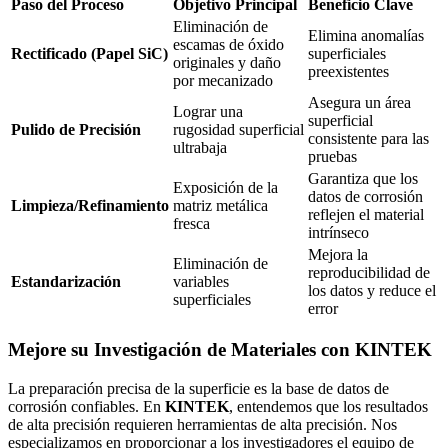
Paso del Proceso
Objetivo Principal
Beneficio Clave
Eliminación de
Elimina anomalías
escamas de óxido
Rectificado (Papel SiC)
superficiales
originales y daño
preexistentes
por mecanizado
Asegura un área
Lograr una
superficial
Pulido de Precisión
rugosidad superficial
consistente para las
ultrabaja
pruebas
Garantiza que los
Exposición de la
datos de corrosión
Limpieza/Refinamiento
matriz metálica
reflejen el material
fresca
intrínseco
Mejora la
Eliminación de
reproducibilidad de
Estandarización
variables
los datos y reduce el
superficiales
error
Mejore su Investigación de Materiales con KINTEK
La preparación precisa de la superficie es la base de datos de
corrosión confiables. En
KINTEK
, entendemos que los resultados
de alta precisión requieren herramientas de alta precisión. Nos
especializamos en proporcionar a los investigadores el equipo de