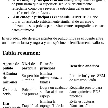
de pulir hasta que la superficie sea lo suficientemente
reflectante como para revelar la estructura del grano sin
interferencia de arañazos.
Si su enfoque principal es el análisis SEM/EDS:
Debe
lograr un acabado estrictamente similar al de un espejo
utilizando estos polvos para evitar errores topográficos en sus
datos químicos.
El uso adecuado de estos agentes de pulido finos es el puente entre
una muestra bruta y rugosa y un espécimen científicamente valioso.
Tabla resumen:
Agente de
Nivel de
Función
Beneficio analítico
pulido
partícula
principal
Alúmina
Elimina
Suspensión
Permite imágenes SEM
de
microarañazos
ultrafina
de alta resolución
micrones
finales
Logra un acabado
Requisito previo para
Óxido de
Polvo de
similar al de un
datos químicos EDS
cerio
alta pureza
espejo
precisos
Elimina la
Evita estructuras
Uso
Etapa final
topografía de la
"fantasmas" en
combinado