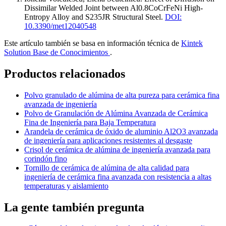
Dissimilar Welded Joint between Al0.8CoCrFeNi High-
Entropy Alloy and S235JR Structural Steel
.
DOI:
10.3390/met12040548
Este artículo también se basa en información técnica de
Kintek
Solution Base de Conocimientos
.
Productos relacionados
Polvo granulado de alúmina de alta pureza para cerámica fina
avanzada de ingeniería
Polvo de Granulación de Alúmina Avanzada de Cerámica
Fina de Ingeniería para Baja Temperatura
Arandela de cerámica de óxido de aluminio Al2O3 avanzada
de ingeniería para aplicaciones resistentes al desgaste
Crisol de cerámica de alúmina de ingeniería avanzada para
corindón fino
Tornillo de cerámica de alúmina de alta calidad para
ingeniería de cerámica fina avanzada con resistencia a altas
temperaturas y aislamiento
La gente también pregunta