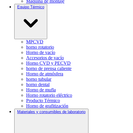
Máquina de montaje
Equipo Térmico
MPCVD
horno rotatorio
Horno de vacío
Accesorios de vacío
Horno CVD y PECVD
horno de prensa caliente
Horno de atmósfera
horno tubular
horno dental
Horno de mufla
Horno rotatorio eléctrico
Producto Térmico
Horno de grafitización
Materiales y consumibles de laboratorio