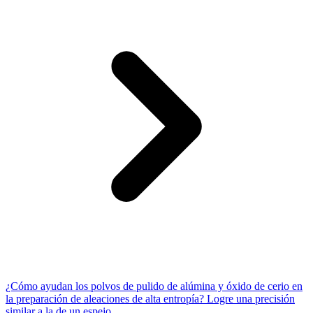
¿Cómo ayudan los polvos de pulido de alúmina y óxido de cerio en
la preparación de aleaciones de alta entropía? Logre una precisión
similar a la de un espejo