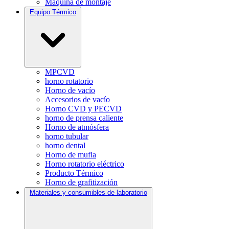
Máquina de montaje
Equipo Térmico
MPCVD
horno rotatorio
Horno de vacío
Accesorios de vacío
Horno CVD y PECVD
horno de prensa caliente
Horno de atmósfera
horno tubular
horno dental
Horno de mufla
Horno rotatorio eléctrico
Producto Térmico
Horno de grafitización
Materiales y consumibles de laboratorio