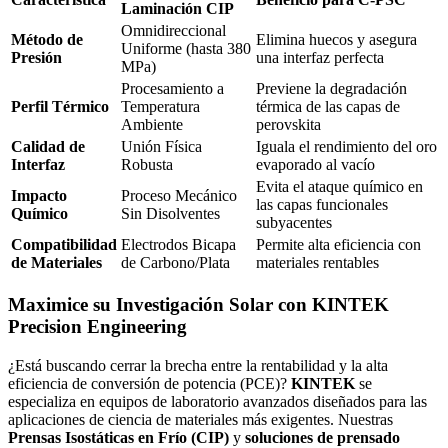
Laminación CIP
Omnidireccional
Método de
Elimina huecos y asegura
Uniforme (hasta 380
Presión
una interfaz perfecta
MPa)
Procesamiento a
Previene la degradación
Perfil Térmico
Temperatura
térmica de las capas de
Ambiente
perovskita
Calidad de
Unión Física
Iguala el rendimiento del oro
Interfaz
Robusta
evaporado al vacío
Evita el ataque químico en
Impacto
Proceso Mecánico
las capas funcionales
Químico
Sin Disolventes
subyacentes
Compatibilidad
Electrodos Bicapa
Permite alta eficiencia con
de Materiales
de Carbono/Plata
materiales rentables
Maximice su Investigación Solar con KINTEK
Precision Engineering
¿Está buscando cerrar la brecha entre la rentabilidad y la alta
eficiencia de conversión de potencia (PCE)?
KINTEK
se
especializa en equipos de laboratorio avanzados diseñados para las
aplicaciones de ciencia de materiales más exigentes. Nuestras
Prensas Isostáticas en Frío (CIP)
y
soluciones de prensado