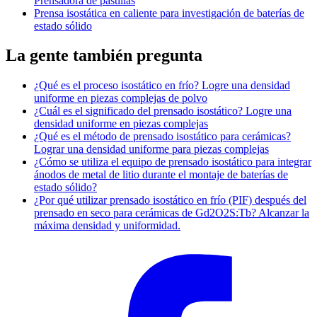
Prensadora de pastillas
Prensa isostática en caliente para investigación de baterías de
estado sólido
La gente también pregunta
¿Qué es el proceso isostático en frío? Logre una densidad
uniforme en piezas complejas de polvo
¿Cuál es el significado del prensado isostático? Logre una
densidad uniforme en piezas complejas
¿Qué es el método de prensado isostático para cerámicas?
Lograr una densidad uniforme para piezas complejas
¿Cómo se utiliza el equipo de prensado isostático para integrar
ánodos de metal de litio durante el montaje de baterías de
estado sólido?
¿Por qué utilizar prensado isostático en frío (PIF) después del
prensado en seco para cerámicas de Gd2O2S:Tb? Alcanzar la
máxima densidad y uniformidad.