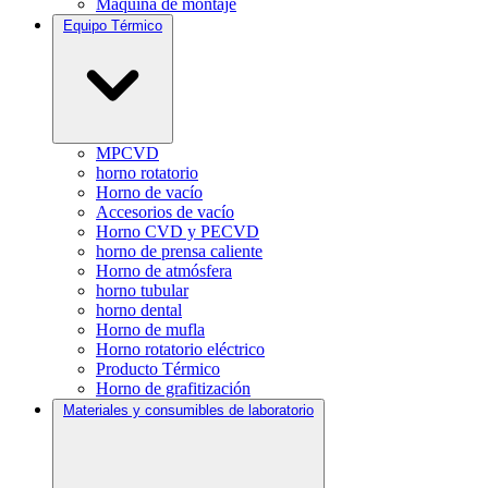
Máquina de montaje
Equipo Térmico
MPCVD
horno rotatorio
Horno de vacío
Accesorios de vacío
Horno CVD y PECVD
horno de prensa caliente
Horno de atmósfera
horno tubular
horno dental
Horno de mufla
Horno rotatorio eléctrico
Producto Térmico
Horno de grafitización
Materiales y consumibles de laboratorio