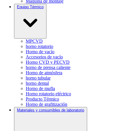
Máquina de montaje
Equipo Térmico
MPCVD
horno rotatorio
Horno de vacío
Accesorios de vacío
Horno CVD y PECVD
horno de prensa caliente
Horno de atmósfera
horno tubular
horno dental
Horno de mufla
Horno rotatorio eléctrico
Producto Térmico
Horno de grafitización
Materiales y consumibles de laboratorio