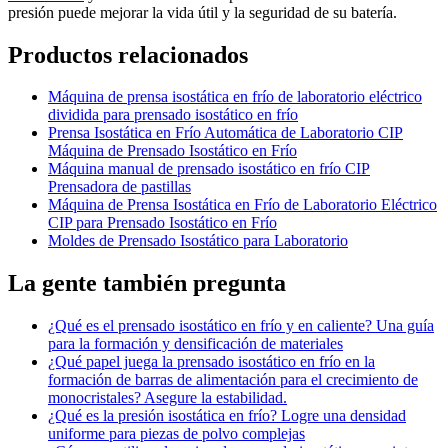
presión puede mejorar la vida útil y la seguridad de su batería.
Productos relacionados
Máquina de prensa isostática en frío de laboratorio eléctrico
dividida para prensado isostático en frío
Prensa Isostática en Frío Automática de Laboratorio CIP
Máquina de Prensado Isostático en Frío
Máquina manual de prensado isostático en frío CIP
Prensadora de pastillas
Máquina de Prensa Isostática en Frío de Laboratorio Eléctrico
CIP para Prensado Isostático en Frío
Moldes de Prensado Isostático para Laboratorio
La gente también pregunta
¿Qué es el prensado isostático en frío y en caliente? Una guía
para la formación y densificación de materiales
¿Qué papel juega la prensado isostático en frío en la
formación de barras de alimentación para el crecimiento de
monocristales? Asegure la estabilidad.
¿Qué es la presión isostática en frío? Logre una densidad
uniforme para piezas de polvo complejas