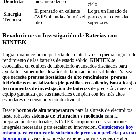
Dendritas
mecánico denso
ciclo
El prensado en caliente
Logra un llenado de
Sinergia
(WIP) ablanda aún más el
poros y una densidad
Térmica
litio
superiores
Revolucione su Investigación de Baterías con
KINTEK
Lograr una integración perfecta de la interfaz es la piedra angular del
rendimiento de las baterías de estado sólido.
KINTEK
se
especializa en equipos de laboratorio avanzados diseñados para
ayudarle a superar los desafíos de fabricación más difíciles. Ya sea
que necesite
prensas isostáticas de alto rendimiento
,
prensas
hidráulicas especializadas (de pastillas, en caliente, isostáticas)
o
herramientas de investigación de baterías
de precisión, nuestro
equipo garantiza que sus materiales cumplan con los más altos
estándares de densidad y conductividad.
Desde
hornos de alta temperatura
para la síntesis de electrolitos
hasta robustos
sistemas de trituración y molienda
para la
preparación de materiales, KINTEK proporciona las soluciones
integrales necesarias para escalar su innovación.
Contáctenos hoy
mismo para encontrar la solución de prensado perfecta para su
laboratorio
y vea cómo nuestra experiencia en sistemas de alta