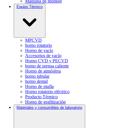
Máquina de montaje
Equipo Térmico
MPCVD
horno rotatorio
Horno de vacío
Accesorios de vacío
Horno CVD y PECVD
horno de prensa caliente
Horno de atmósfera
horno tubular
horno dental
Horno de mufla
Horno rotatorio eléctrico
Producto Térmico
Horno de grafitización
Materiales y consumibles de laboratorio