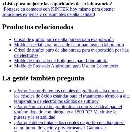
¿Listo para mejorar las capacidades de su laboratorio?
¡Póngase en contacto con KINTEK hoy mismo para obtener
soluciones expertas y consumibles de alta calidad
!
Productos relacionados
Crisol de grafito puro de alta pureza para evaporación
Molde especial para prensa de calor para uso en laboratorio
Crisol de grafito puro de alta pureza para evaporación por haz
de electrones
Molde de Prensado de Polígonos para Laboratorio
Molde de Prensado Antirrotura para Uso en Laboratorio
La gente también pregunta
¿Por qué se prefieren los crisoles de grafito de alta pureza a
los crisoles de óxido estándar para el tratamiento térmico a alta
temperatura de electrolitos sólidos de sulfuro?
¿Por qué un crisol de grafito de alta pureza es ideal para el
grafeno dopado con nitrógeno a 1500 °C? Maximice la
pureza y la estabilidad
¿Por qué deben tratarse los crisoles de grafito de alta pureza
en un horno de vacío y pre-hornearse? Garantizar