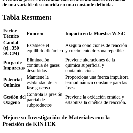
de una variable desconocida en una constante definida.
Tabla Resumen:
Factor
Función
Impacto en la Muestra W-SiC
Técnico
Caudal
Establece el
Asegura condiciones de reacción
(ej., 350
equilibrio dinámico
y crecimiento de zona repetibles.
SCCM)
Eliminación
Previene alteraciones de la
Purga de
continua de gases
química superficial y
Impurezas
desorbidos
contaminación.
Mantiene la
Proporciona una fuerza impulsora
Potencial
estabilidad de la
termodinámica constante para las
Químico
fase gaseosa
fases.
Controla la presión
Gestión del
Previene la oxidación errática y
parcial de
Oxígeno
estabiliza la cinética de reacción.
subproductos
Mejore su Investigación de Materiales con la
Precisión de KINTEK