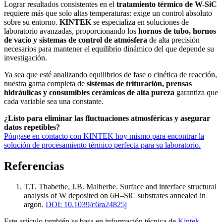
Lograr resultados consistentes en el
tratamiento térmico de W-SiC
requiere más que solo altas temperaturas: exige un control absoluto
sobre su entorno.
KINTEK
se especializa en soluciones de
laboratorio avanzadas, proporcionando los
hornos de tubo, hornos
de vacío y sistemas de control de atmósfera
de alta precisión
necesarios para mantener el equilibrio dinámico del que depende su
investigación.
Ya sea que esté analizando equilibrios de fase o cinética de reacción,
nuestra gama completa de
sistemas de trituración, prensas
hidráulicas y consumibles cerámicos de alta pureza
garantiza que
cada variable sea una constante.
¿Listo para eliminar las fluctuaciones atmosféricas y asegurar
datos repetibles?
Póngase en contacto con KINTEK hoy mismo para encontrar la
solución de procesamiento térmico perfecta para su laboratorio.
Referencias
T.T. Thabethe, J.B. Malherbe
.
Surface and interface structural
analysis of W deposited on 6H–SiC substrates annealed in
argon
.
DOI: 10.1039/c6ra24825j
Este artículo también se basa en información técnica de
Kintek