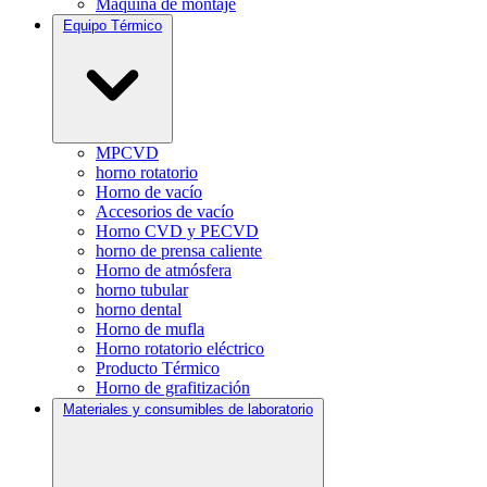
Máquina de montaje
Equipo Térmico
MPCVD
horno rotatorio
Horno de vacío
Accesorios de vacío
Horno CVD y PECVD
horno de prensa caliente
Horno de atmósfera
horno tubular
horno dental
Horno de mufla
Horno rotatorio eléctrico
Producto Térmico
Horno de grafitización
Materiales y consumibles de laboratorio