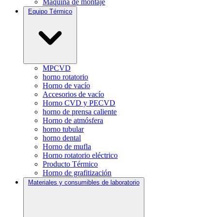
Máquina de montaje
Equipo Térmico
MPCVD
horno rotatorio
Horno de vacío
Accesorios de vacío
Horno CVD y PECVD
horno de prensa caliente
Horno de atmósfera
horno tubular
horno dental
Horno de mufla
Horno rotatorio eléctrico
Producto Térmico
Horno de grafitización
Materiales y consumibles de laboratorio