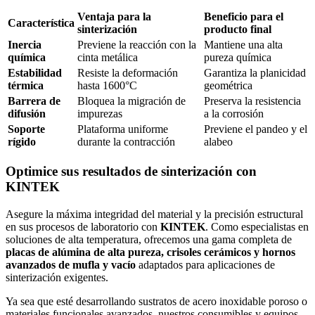
Ventaja para la
Beneficio para el
Característica
sinterización
producto final
Inercia
Previene la reacción con la
Mantiene una alta
química
cinta metálica
pureza química
Estabilidad
Resiste la deformación
Garantiza la planicidad
térmica
hasta 1600°C
geométrica
Barrera de
Bloquea la migración de
Preserva la resistencia
difusión
impurezas
a la corrosión
Soporte
Plataforma uniforme
Previene el pandeo y el
rígido
durante la contracción
alabeo
Optimice sus resultados de sinterización con
KINTEK
Asegure la máxima integridad del material y la precisión estructural
en sus procesos de laboratorio con
KINTEK
. Como especialistas en
soluciones de alta temperatura, ofrecemos una gama completa de
placas de alúmina de alta pureza, crisoles cerámicos y hornos
avanzados de mufla y vacío
adaptados para aplicaciones de
sinterización exigentes.
Ya sea que esté desarrollando sustratos de acero inoxidable poroso o
materiales funcionales avanzados, nuestros consumibles y equipos