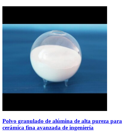
Polvo granulado de alúmina de alta pureza para
cerámica fina avanzada de ingeniería