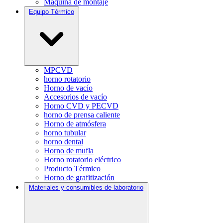
Máquina de montaje
Equipo Térmico
MPCVD
horno rotatorio
Horno de vacío
Accesorios de vacío
Horno CVD y PECVD
horno de prensa caliente
Horno de atmósfera
horno tubular
horno dental
Horno de mufla
Horno rotatorio eléctrico
Producto Térmico
Horno de grafitización
Materiales y consumibles de laboratorio