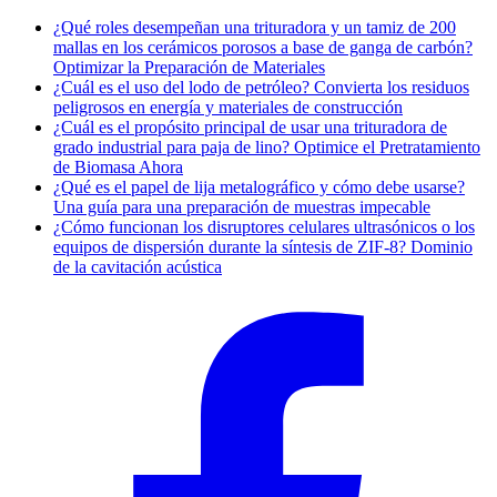
¿Qué roles desempeñan una trituradora y un tamiz de 200
mallas en los cerámicos porosos a base de ganga de carbón?
Optimizar la Preparación de Materiales
¿Cuál es el uso del lodo de petróleo? Convierta los residuos
peligrosos en energía y materiales de construcción
¿Cuál es el propósito principal de usar una trituradora de
grado industrial para paja de lino? Optimice el Pretratamiento
de Biomasa Ahora
¿Qué es el papel de lija metalográfico y cómo debe usarse?
Una guía para una preparación de muestras impecable
¿Cómo funcionan los disruptores celulares ultrasónicos o los
equipos de dispersión durante la síntesis de ZIF-8? Dominio
de la cavitación acústica