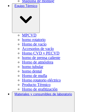
Máquina de montaje
Equipo Térmico
MPCVD
horno rotatorio
Horno de vacío
Accesorios de vacío
Horno CVD y PECVD
horno de prensa caliente
Horno de atmósfera
horno tubular
horno dental
Horno de mufla
Horno rotatorio eléctrico
Producto Térmico
Horno de grafitización
Materiales y consumibles de laboratorio