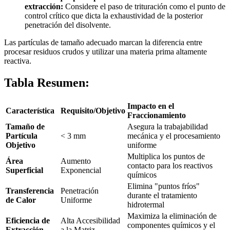
extracción:
Considere el paso de trituración como el punto de
control crítico que dicta la exhaustividad de la posterior
penetración del disolvente.
Las partículas de tamaño adecuado marcan la diferencia entre
procesar residuos crudos y utilizar una materia prima altamente
reactiva.
Tabla Resumen:
Impacto en el
Característica
Requisito/Objetivo
Fraccionamiento
Tamaño de
Asegura la trabajabilidad
Partícula
< 3 mm
mecánica y el procesamiento
Objetivo
uniforme
Multiplica los puntos de
Área
Aumento
contacto para los reactivos
Superficial
Exponencial
químicos
Elimina "puntos fríos"
Transferencia
Penetración
durante el tratamiento
de Calor
Uniforme
hidrotermal
Maximiza la eliminación de
Eficiencia de
Alta Accesibilidad
componentes químicos y el
Extracción
a la Matriz