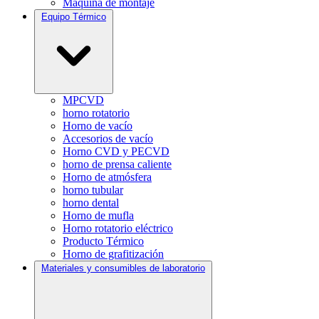
Máquina de montaje
Equipo Térmico
MPCVD
horno rotatorio
Horno de vacío
Accesorios de vacío
Horno CVD y PECVD
horno de prensa caliente
Horno de atmósfera
horno tubular
horno dental
Horno de mufla
Horno rotatorio eléctrico
Producto Térmico
Horno de grafitización
Materiales y consumibles de laboratorio