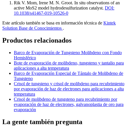
Rik V. Mom, Irene M. N. Groot
.
In situ observations of an
active MoS2 model hydrodesulfurization catalyst
.
DOI:
10.1038/s41467-019-10526-0
Este artículo también se basa en información técnica de
Kintek
Solution Base de Conocimientos
.
Productos relacionados
Barco de Evaporación de Tungsteno Molibdeno con Fondo
Hemisférico
Bote de evaporación de molibdeno, tungsteno y tantalio para
aplicaciones a alta temperatura
Barco de Evaporación Especial de Tántalo de Molibdeno de
Tungsteno
Crisol de tungsteno y crisol de molibdeno para recubrimiento
por evaporación de haz de electrones para aplicaciones a alta
temperatura
Crisol de molibdeno de tungsteno para recubrimiento por
evaporación de haz de electrones, galvanoplastia de oro para
evaporación
La gente también pregunta