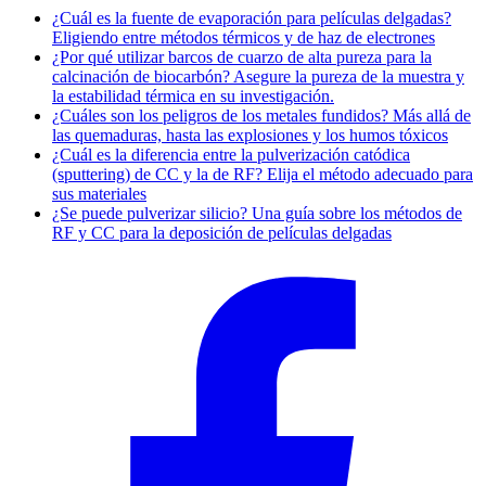
¿Cuál es la fuente de evaporación para películas delgadas?
Eligiendo entre métodos térmicos y de haz de electrones
¿Por qué utilizar barcos de cuarzo de alta pureza para la
calcinación de biocarbón? Asegure la pureza de la muestra y
la estabilidad térmica en su investigación.
¿Cuáles son los peligros de los metales fundidos? Más allá de
las quemaduras, hasta las explosiones y los humos tóxicos
¿Cuál es la diferencia entre la pulverización catódica
(sputtering) de CC y la de RF? Elija el método adecuado para
sus materiales
¿Se puede pulverizar silicio? Una guía sobre los métodos de
RF y CC para la deposición de películas delgadas