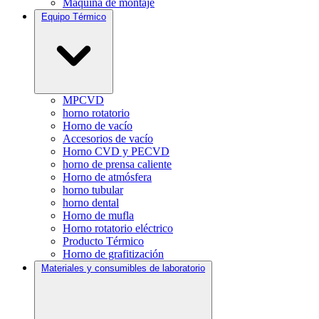
Máquina de montaje
Equipo Térmico
MPCVD
horno rotatorio
Horno de vacío
Accesorios de vacío
Horno CVD y PECVD
horno de prensa caliente
Horno de atmósfera
horno tubular
horno dental
Horno de mufla
Horno rotatorio eléctrico
Producto Térmico
Horno de grafitización
Materiales y consumibles de laboratorio