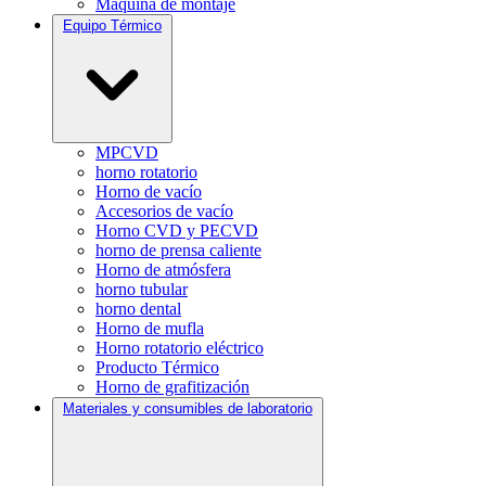
Máquina de montaje
Equipo Térmico
MPCVD
horno rotatorio
Horno de vacío
Accesorios de vacío
Horno CVD y PECVD
horno de prensa caliente
Horno de atmósfera
horno tubular
horno dental
Horno de mufla
Horno rotatorio eléctrico
Producto Térmico
Horno de grafitización
Materiales y consumibles de laboratorio