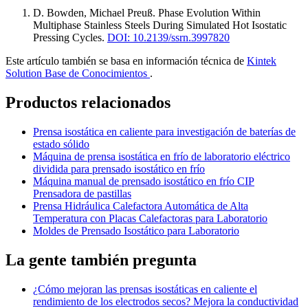
D. Bowden, Michael Preuß
.
Phase Evolution Within
Multiphase Stainless Steels During Simulated Hot Isostatic
Pressing Cycles
.
DOI: 10.2139/ssrn.3997820
Este artículo también se basa en información técnica de
Kintek
Solution Base de Conocimientos
.
Productos relacionados
Prensa isostática en caliente para investigación de baterías de
estado sólido
Máquina de prensa isostática en frío de laboratorio eléctrico
dividida para prensado isostático en frío
Máquina manual de prensado isostático en frío CIP
Prensadora de pastillas
Prensa Hidráulica Calefactora Automática de Alta
Temperatura con Placas Calefactoras para Laboratorio
Moldes de Prensado Isostático para Laboratorio
La gente también pregunta
¿Cómo mejoran las prensas isostáticas en caliente el
rendimiento de los electrodos secos? Mejora la conductividad