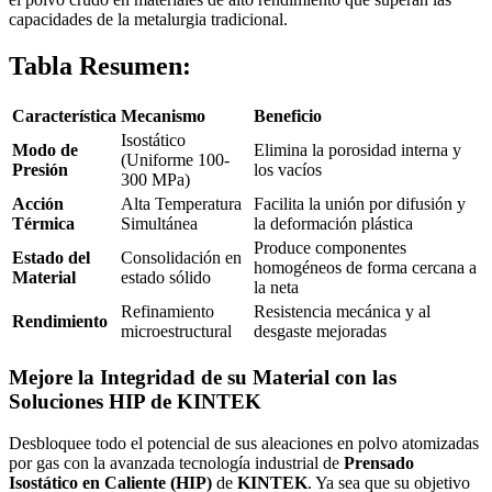
capacidades de la metalurgia tradicional.
Tabla Resumen:
Característica
Mecanismo
Beneficio
Isostático
Modo de
Elimina la porosidad interna y
(Uniforme 100-
Presión
los vacíos
300 MPa)
Acción
Alta Temperatura
Facilita la unión por difusión y
Térmica
Simultánea
la deformación plástica
Produce componentes
Estado del
Consolidación en
homogéneos de forma cercana a
Material
estado sólido
la neta
Refinamiento
Resistencia mecánica y al
Rendimiento
microestructural
desgaste mejoradas
Mejore la Integridad de su Material con las
Soluciones HIP de KINTEK
Desbloquee todo el potencial de sus aleaciones en polvo atomizadas
por gas con la avanzada tecnología industrial de
Prensado
Isostático en Caliente (HIP)
de
KINTEK
. Ya sea que su objetivo