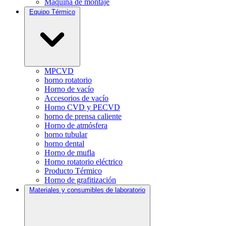
Máquina de montaje
Equipo Térmico
MPCVD
horno rotatorio
Horno de vacío
Accesorios de vacío
Horno CVD y PECVD
horno de prensa caliente
Horno de atmósfera
horno tubular
horno dental
Horno de mufla
Horno rotatorio eléctrico
Producto Térmico
Horno de grafitización
Materiales y consumibles de laboratorio