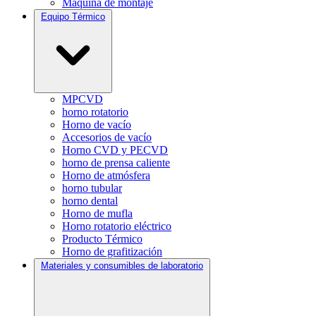
Máquina de montaje
Equipo Térmico
MPCVD
horno rotatorio
Horno de vacío
Accesorios de vacío
Horno CVD y PECVD
horno de prensa caliente
Horno de atmósfera
horno tubular
horno dental
Horno de mufla
Horno rotatorio eléctrico
Producto Térmico
Horno de grafitización
Materiales y consumibles de laboratorio