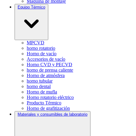
Máquina de montaje
Equipo Térmico
MPCVD
horno rotatorio
Horno de vacío
Accesorios de vacío
Horno CVD y PECVD
horno de prensa caliente
Horno de atmósfera
horno tubular
horno dental
Horno de mufla
Horno rotatorio eléctrico
Producto Térmico
Horno de grafitización
Materiales y consumibles de laboratorio