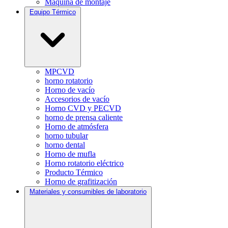
Máquina de montaje
Equipo Térmico
MPCVD
horno rotatorio
Horno de vacío
Accesorios de vacío
Horno CVD y PECVD
horno de prensa caliente
Horno de atmósfera
horno tubular
horno dental
Horno de mufla
Horno rotatorio eléctrico
Producto Térmico
Horno de grafitización
Materiales y consumibles de laboratorio