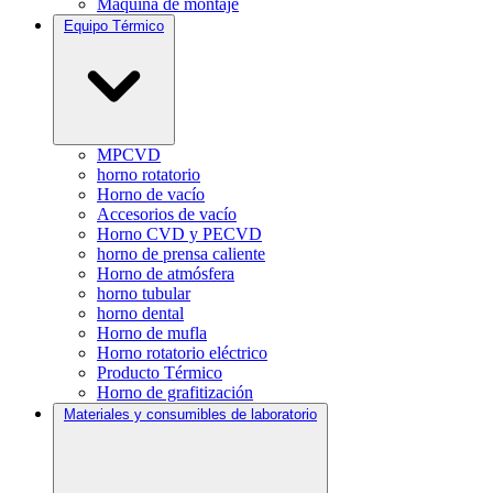
Máquina de montaje
Equipo Térmico
MPCVD
horno rotatorio
Horno de vacío
Accesorios de vacío
Horno CVD y PECVD
horno de prensa caliente
Horno de atmósfera
horno tubular
horno dental
Horno de mufla
Horno rotatorio eléctrico
Producto Térmico
Horno de grafitización
Materiales y consumibles de laboratorio