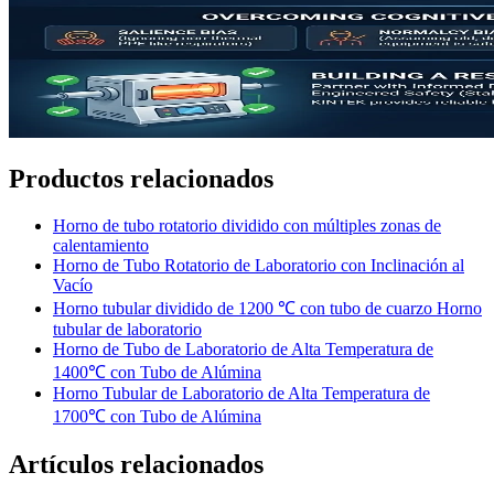
Productos relacionados
Horno de tubo rotatorio dividido con múltiples zonas de
calentamiento
Horno de Tubo Rotatorio de Laboratorio con Inclinación al
Vacío
Horno tubular dividido de 1200 ℃ con tubo de cuarzo Horno
tubular de laboratorio
Horno de Tubo de Laboratorio de Alta Temperatura de
1400℃ con Tubo de Alúmina
Horno Tubular de Laboratorio de Alta Temperatura de
1700℃ con Tubo de Alúmina
Artículos relacionados