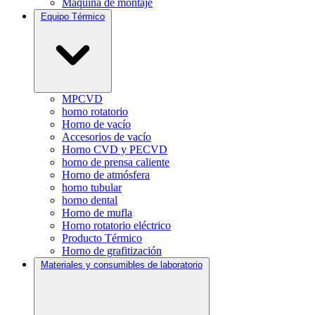
Máquina de montaje
Equipo Térmico
MPCVD
horno rotatorio
Horno de vacío
Accesorios de vacío
Horno CVD y PECVD
horno de prensa caliente
Horno de atmósfera
horno tubular
horno dental
Horno de mufla
Horno rotatorio eléctrico
Producto Térmico
Horno de grafitización
Materiales y consumibles de laboratorio