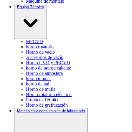
Máquina de montaje
Equipo Térmico
MPCVD
horno rotatorio
Horno de vacío
Accesorios de vacío
Horno CVD y PECVD
horno de prensa caliente
Horno de atmósfera
horno tubular
horno dental
Horno de mufla
Horno rotatorio eléctrico
Producto Térmico
Horno de grafitización
Materiales y consumibles de laboratorio